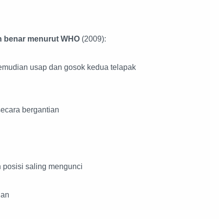
an benar menurut WHO
(2009):
emudian usap dan gosok kedua telapak
ecara bergantian
n posisi saling mengunci
ian