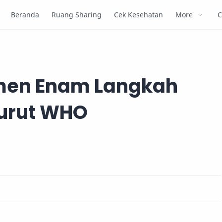
Beranda
Ruang Sharing
Cek Kesehatan
More
C
omen Enam Langkah
urut WHO